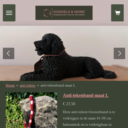
Ga
direct
naar
de
hoofdinhoud
Home
»
anti-teken
»
anti-tekenband maat L
Anti-tekenband maat L
€ 23,50
Deze anti-teken/vlooienband is te
verkrijgen in de maat 41-50 cm
halsomtrek en is verkrijgbaar in