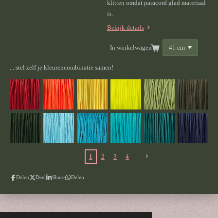
klitten omdat paracord glad materiaal
is.
Bekijk details
In winkelwagen
... stel zelf je kleurencombinatie samen!
1
2
3
4
Delen
Deel
Share
Delen