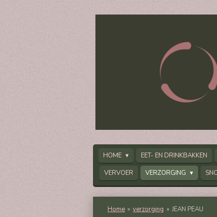
Ga
direct
naar
de
hoofdinhoud
HOME
EET- EN DRINKBAKKEN
VERVOER
VERZORGING
SN
Home
»
verzorging
»
JEAN PEAU