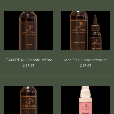
JEAN PEAU Doodle crème
Jean Peau: oogverzorger
€ 18,95
€ 15,95