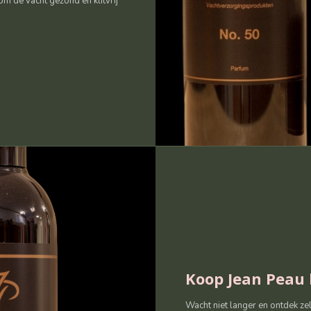
m de vacht gezond en klitvrij
Koop Jean Peau 
Wacht niet langer en ontdek ze