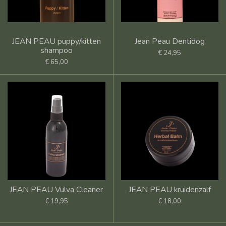
JEAN PEAU puppy/kitten
Jean Peau Dentidog
shampoo
€ 24,95
€ 65,00
JEAN PEAU Vulva Cleaner
JEAN PEAU kruidenzalf
€ 19,95
€ 18,00