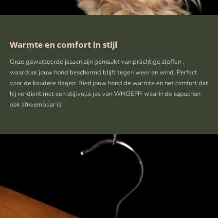
Warmte en comfort in stijl
Onze gewatteerde jassen zijn gemaakt van prachtige stoffen ,
waardoor jouw hond beschermd blijft tegen weer en wind. Perfect
voor de koudere dagen. Bied jouw hond de warmte en het comfort dat
hij verdient met een stijlvolle jas van WHOEFF! waarin de capuchon
ook afneembaar is.