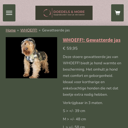
Ga
direct
naar
de
Home
»
WHOEFF!
»
Gewatteerde jas
hoofdinhoud
WHOEFF!: Gewatterde jas
€ 59,95
Deze stoere gewatteerde jas van
WHOEFF! biedt je hond warmte en
bescherming. Het omhult je hond
met comfort en geborgenheid.
Ideaal voor kortharige en
enkelvachtige honden die net dat
beetje extra nodig hebben.
Verkrijgbaar in 3 maten.
S > +/- 39 cm
M > +/- 48 cm
L > +/- 58 cm