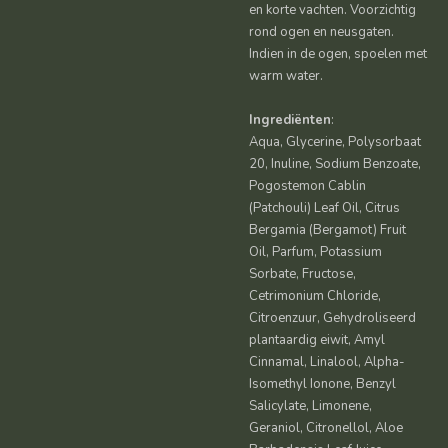
en korte vachten. Voorzichtig
rond ogen en neusgaten.
Indien in de ogen, spoelen met
warm water.
Ingrediënten
:
Aqua, Glycerine, Polysorbaat
20, Inuline, Sodium Benzoate,
Pogostemon Cablin
(Patchouli) Leaf Oil, Citrus
Bergamia (Bergamot) Fruit
Oil, Parfum, Potassium
Sorbate, Fructose,
Cetrimonium Chloride,
Citroenzuur, Gehydroliseerd
plantaardig eiwit, Amyl
Cinnamal, Linalool, Alpha-
Isomethyl Ionone, Benzyl
Salicylate, Limonene,
Geraniol, Citronellol, Aloe