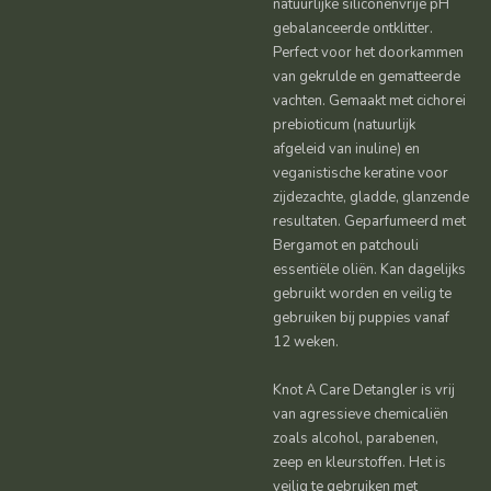
natuurlijke siliconenvrije pH
gebalanceerde ontklitter.
Perfect voor het doorkammen
van gekrulde en gematteerde
vachten. Gemaakt met cichorei
prebioticum (natuurlijk
afgeleid van inuline) en
veganistische keratine voor
zijdezachte, gladde, glanzende
resultaten. Geparfumeerd met
Bergamot en patchouli
essentiële oliën. Kan dagelijks
gebruikt worden en veilig te
gebruiken bij puppies vanaf
12 weken.
Knot A Care Detangler is vrij
van agressieve chemicaliën
zoals alcohol, parabenen,
zeep en kleurstoffen. Het is
veilig te gebruiken met