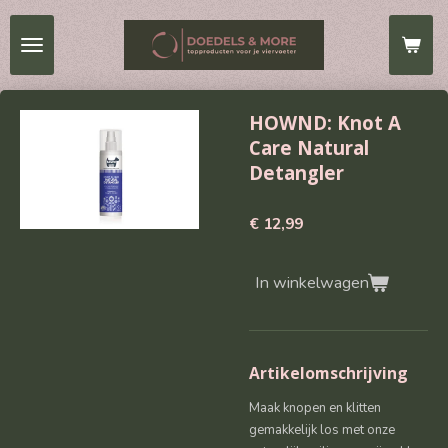
Ga
direct
naar
de
hoofdinhoud
HOWND: Knot A
Care Natural
Detangler
€ 12,99
In winkelwagen
Artikelomschrijving
Maak knopen en klitten
gemakkelijk los met onze