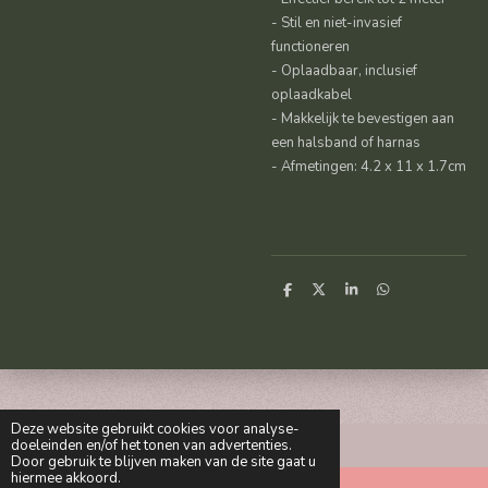
- Stil en niet-invasief
functioneren
- Oplaadbaar, inclusief
oplaadkabel
- Makkelijk te bevestigen aan
een halsband of harnas
- Afmetingen: 4.2 x 11 x 1.7cm
D
D
S
D
e
e
h
e
l
e
a
l
e
l
r
e
n
e
n
Deze website gebruikt cookies voor analyse-
doeleinden en/of het tonen van advertenties.
Door gebruik te blijven maken van de site gaat u
hiermee akkoord.