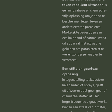
teken repellent ultrasoon
is
een innovatieve en chemische-
vrije oplossing om je hond te
beschermen tegen teken en
andere externe parasieten.
Makkelijk te bevestigen aan
een halsband of harnas, werkt
dit apparaat met ultrasone
geluiden om parasieten af te
weren zonder je huisdier te
verstoren.
Een stille en geurloze
oplossing
In tegenstelling tot klassieke
halsbanden of sprays, geeft
dit afweermiddel geen geur of
chemische stoffen af. Het
hoge-frequentie signaal werkt
binnen een straal van 2 meter,