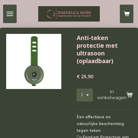
Ga
direct
naar
de
hoofdinhoud
Anti-teken
protectie met
ultrasoon
(oplaadbaar)
€ 25,90
In
winkelwagen
Een effectieve en
natuurlijke bescherming
tegen teken
De
Ferplast Protection anti