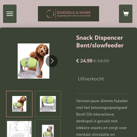
Ga
direct
naar
de
hoofdinhoud
Snack Dispencer
Bent/slowfeeder
€ 24,99
€ 34,99
Uitverkocht
Verwen jouw slimme huisdier
met het beloningsspeelgoed
Bent! Dit interactieve
denkspel is gevuld met
lekkere snacks en zorgt voor
mentale stimulatie en