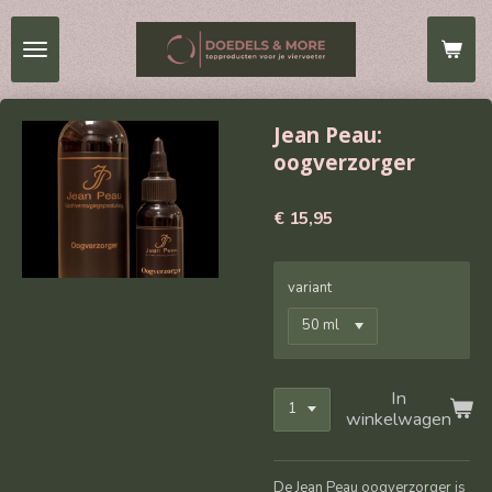
Ga
direct
naar
de
hoofdinhoud
Jean Peau:
oogverzorger
€ 15,95
variant
In
winkelwagen
De Jean Peau oogverzorger is