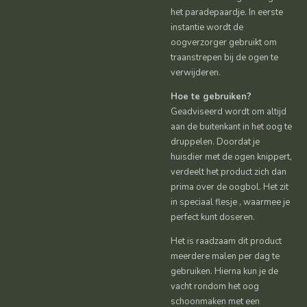
het paradepaardje. In eerste
instantie wordt de
oogverzorger gebruikt om
traanstrepen bij de ogen te
verwijderen.
Hoe te gebruiken?
Geadviseerd wordt om altijd
aan de buitenkant in het oog te
druppelen. Doordat je
huisdier met de ogen knippert,
verdeelt het product zich dan
prima over de oogbol. Het zit
in speciaal flesje , waarmee je
perfect kunt doseren.
Het is raadzaam dit product
meerdere malen per dag te
gebruiken. Hierna kun je de
vacht rondom het oog
schoonmaken met een