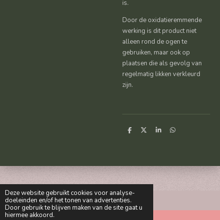
is.
Door de oxidatieremmende
werking is dit product niet
alleen rond de ogen te
gebruiken, maar ook op
plaatsen die als gevolg van
regelmatig likken verkleurd
zijn.
D
D
S
D
e
e
h
e
l
e
a
l
e
l
r
e
n
e
n
Deze website gebruikt cookies voor analyse-
doeleinden en/of het tonen van advertenties.
Door gebruik te blijven maken van de site gaat u
hiermee akkoord.