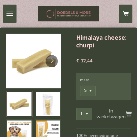
Ga
direct
naar
de
hoofdinhoud
Himalaya cheese:
churpi
€ 12,44
maat
In
winkelwagen
100% ovengedroogde