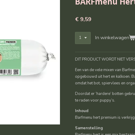
BARFmenu Her
€ 9,59
In winkelwagen
DIT PRODUCT WORDT NIET VER
Een van de vele mixen van Barfme
opgebouwd uit hert en kalkoen. B
omdat het bot, spiervlees en org
Doordat er ‘hardere’ botten gebrui
te raden voor puppy’s.
Inhoud
Barfmenu hert premium is verkrijg
Samenstelling
Barfmenu hert is een mix bestaand