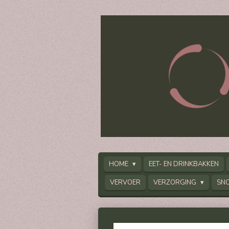
Ga
direct
naar
de
hoofdinhoud
HOME
EET- EN DRINKBAKKEN
VERVOER
VERZORGING
SN