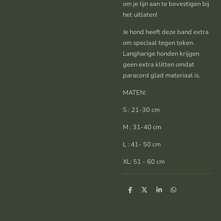
om je lijn aan te bevestigen bij
het uitlaten!
Je hond heeft deze band extra
om speciaal tegen teken.
Langharige honden krijgen
geen extra klitten omdat
paracord glad materiaal is.
MATEN:
S : 21-30 cm
M : 31-40 cm
L : 41- 50 cm
XL: 51 - 60 cm
D
D
S
D
e
e
h
e
l
e
a
l
e
l
r
e
n
e
n