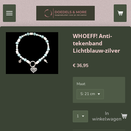
Ga
direct
naar
de
hoofdinhoud
WHOEFF! Anti-
tekenband
Lichtblauw-zilver
€ 36,95
Maat
In
winkelwagen