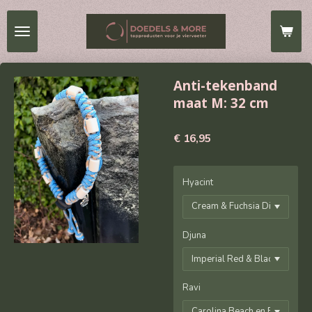
Ga
direct
naar
de
hoofdinhoud
Anti-tekenband
maat M: 32 cm
€ 16,95
Hyacint
Djuna
Ravi