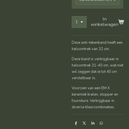
In
winkelwagen
Deze anti-tekenband heeft een
halsomtrek van 32 cm.
Deze band is verkrijgbaar in
halsomtrek 31-40 cm, wat niet
wil zeggen dat ie tot 40 cm
verstelbaar is.
Voorzien van een EM X
keramiek kralen, stopper en
fourniture. Verkrijgbaar in
diverse kleurcombinaties.
D
D
S
D
e
e
h
e