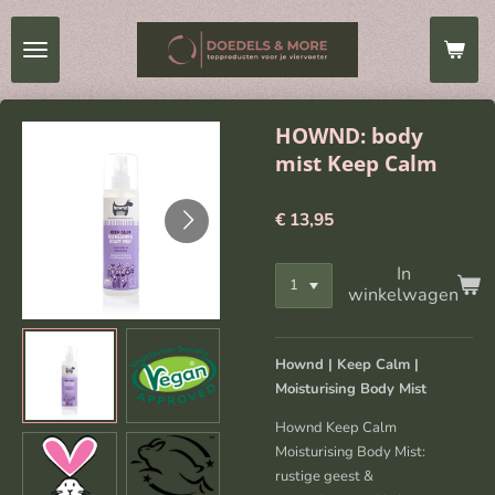
Ga
direct
naar
de
hoofdinhoud
HOWND: body
mist Keep Calm
€ 13,95
In
winkelwagen
Hownd | Keep Calm |
Moisturising Body Mist
Hownd Keep Calm
Moisturising Body Mist:
rustige geest &