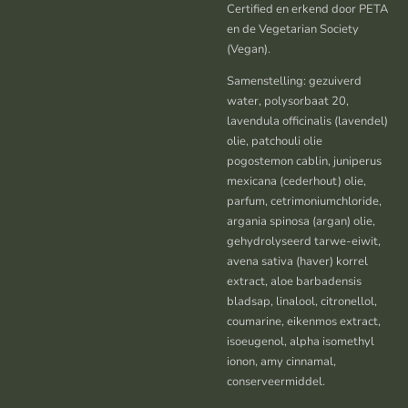
Certified en erkend door PETA
en de Vegetarian Society
(Vegan).
Samenstelling: gezuiverd
water, polysorbaat 20,
lavendula officinalis (lavendel)
olie, patchouli olie
pogostemon cablin, juniperus
mexicana (cederhout) olie,
parfum, cetrimoniumchloride,
argania spinosa (argan) olie,
gehydrolyseerd tarwe-eiwit,
avena sativa (haver) korrel
extract, aloe barbadensis
bladsap, linalool, citronellol,
coumarine, eikenmos extract,
isoeugenol, alpha isomethyl
ionon, amy cinnamal,
conserveermiddel.