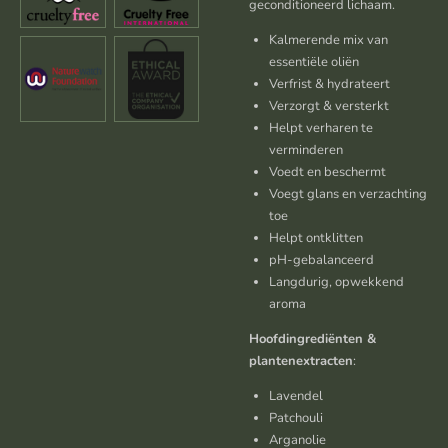
geconditioneerd lichaam.
Kalmerende mix van
essentiële oliën
Verfrist & hydrateert
Verzorgt & versterkt
Helpt verharen te
verminderen
Voedt en beschermt
Voegt glans en verzachting
toe
Helpt ontklitten
pH-gebalanceerd
Langdurig, opwekkend
aroma
Hoofdingrediënten &
plantenextracten
:
Lavendel
Patchouli
Arganolie