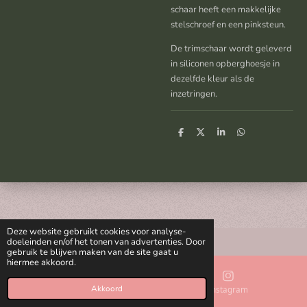
schaar heeft een makkelijke
stelschroef en een pinksteun.
De trimschaar wordt geleverd
in siliconen opberghoesje in
dezelfde kleur als de
inzetringen.
D
D
S
D
e
e
h
e
l
e
a
l
e
l
r
e
n
e
n
Deze website gebruikt cookies voor analyse-
doeleinden en/of het tonen van advertenties. Door
gebruik te blijven maken van de site gaat u
hiermee akkoord.
Akkoord
E-mailadres
Instagram